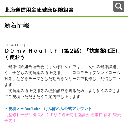
新着情報
[2024/11/11]
ＤＯ ｍｙ Ｈｅａｌｔｈ（第２話）「抗菌薬は正し
く使おう」
健康保険組合連合会（けんぽれん）では、「女性の健康課題」
や「子どもの抗菌薬の適正使用」、「ロコモティブシンドローム
対策」などをテーマとした動画をシリーズで制作し、配信してい
ます。
抗菌薬の適正使用等の理解醸成を図るため、より多くの皆さま
にご視聴いただきたくご案内申し上げます。
＜視聴＞➡ YouTube けんぽれん公式アカウント
【監修】一般社団法人 くすりの適正使用協議会 理事長 俵木 登美
子先生