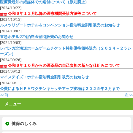
医療費通知の紙媒体での送付について（原則廃止）
[2024/10/22]
令和６年１２月以降の医療機関受診方法等について
[2024/10/15]
ルスツリゾートホテル＆コンベンション宿泊料金割引販売のお知らせ
[2024/10/07]
東急ホテルズ宿泊料金割引販売のお知らせ
[2024/10/03]
レバンガ北海道ホームゲームチケット特別優待価格販売（２０２４－２５シ
ーズン）
[2024/09/26]
令和６年１０月からの医薬品の自己負担の新たな仕組みについて
[2024/09/12]
マイステイズ・ホテル宿泊料金割引販売のお知らせ
[2024/09/11]
公費によるＨＰＶワクチンキャッチアップ接種は２０２５年３月まで
前
次
<<
>>
メニュー
健保のしくみ