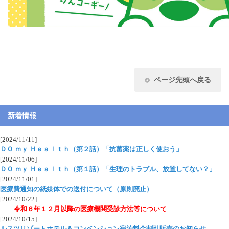
ページ先頭へ戻る
新着情報
[2024/11/11]
ＤＯ ｍｙ Ｈｅａｌｔｈ（第２話）「抗菌薬は正しく使おう」
[2024/11/06]
ＤＯ ｍｙ Ｈｅａｌｔｈ（第１話）「生理のトラブル、放置してない？」
[2024/11/01]
医療費通知の紙媒体での送付について（原則廃止）
[2024/10/22]
令和６年１２月以降の医療機関受診方法等について
[2024/10/15]
ルスツリゾートホテル＆コンベンション宿泊料金割引販売のお知らせ