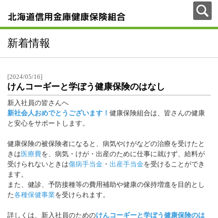
新着情報
[2024/05/16]
けんコーギーと学ぼう健康保険のはなし
新入社員の皆さんへ
新社会人おめでとうございます！
健康保険組合は、皆さんの健康
と安心をサポートします。
健康保険の被保険者になると、病気やけがなどの治療を受けたと
きは
医療費
を、病気・けが・出産のために仕事に就けず、給料が
受けられないときは
傷病手当金
・
出産手当金
を受けることができ
ます。
また、健診、予防接種等の費用補助や健康の保持増進を目的とし
た
各種保健事業
を受けられます。
詳しくは、新入社員のための
けんコーギーと学ぼう健康保険のは