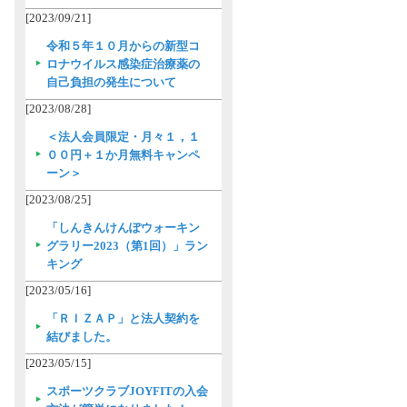
[2023/09/21]
令和５年１０月からの新型コ
ロナウイルス感染症治療薬の
自己負担の発生について
[2023/08/28]
＜法人会員限定・月々１，１
００円＋１か月無料キャンペ
ーン＞
[2023/08/25]
「しんきんけんぽウォーキン
グラリー2023（第1回）」ラン
キング
[2023/05/16]
「ＲＩＺＡＰ」と法人契約を
結びました。
[2023/05/15]
スポーツクラブJOYFITの入会