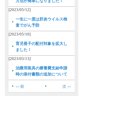
方法が簡単になりました！
[2023/05/12]
一生に一度は肝炎ウイルス検
査でがん予防
[2023/05/10]
育児冊子の配付対象を拡大し
ました！
[2023/03/13]
治療用装具の療養費支給申請
時の添付書類の追加について
前
次
<<
>>