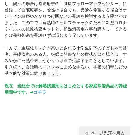
し、陽性の場合は都道府県の「健康フォローアップセンター」に
登録して自宅療養を、陰性の場合でも、受診を希望する場合はオ
ンライン診療やかかりつけ医などの受診を検討するよう呼びかけ
ました。この中で、発熱時のセルフチェックのために新型コロナ
ウイルスの抗原検査キットと、解熱鎮痛剤を事前購入し、できる
だけ発熱外来を受診せずに済むよう促しています。
一方で、重症化リスクが高いとされる小学生以下の子どもや高齢
者、基礎疾患のある人、妊婦に発熱などの症状が出た場合は、す
みやかに発熱外来、かかりつけ医で受診することとしています。
引き続き、会話時のマスクやこまめな手洗い、手指の消毒などの
基本的な対策は続けましょう。
現在、当組合では解熱鎮痛剤をはじめとする家庭常備薬品の斡旋
期間中です。➡
コチラ
ページ先頭へ戻る