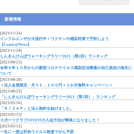
新着情報
[2023/11/24]
インフルエンザが大流行中！ワクチンや感染対策で予防しよう
【Comic@News】
[2023/11/24]
しんきんけんぽウォーキングラリー2023（第2回）ランキング
[2023/09/21]
令和５年１０月からの新型コロナウイルス感染症治療薬の自己負担の発生に
ついて
[2023/08/28]
＜法人会員限定・月々１，１００円＋１か月無料キャンペーン＞
[2023/08/25]
「しんきんけんぽウォーキングラリー2023（第1回）」ランキング
[2023/05/16]
「ＲＩＺＡＰ」と法人契約を結びました。
[2023/05/15]
スポーツクラブJOYFITの入会方法が簡単になりました！
[2023/05/12]
一生に一度は肝炎ウイルス検査でがん予防